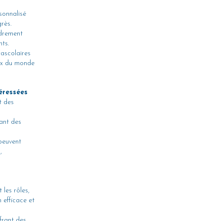
rsonnalisé
grès.
adrement
nts.
rascolaires
eux du monde
téressées
t des
sant des
 peuvent
,
 les rôles,
 efficace et
frant des