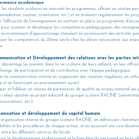
rformance académique
er les résultats scolaires en innovant les programmes, offrant un soutien pe
remédiation, soutien, orientation, etc.) et en évaluant régulièrement les pro
er l'efficacité de l'enseignement en mettant en place un programme d'enc
é pour soutenir et développer les compétences pédagogiques des enseigna
n environnement d'apprentissage stimulant en promouvant des activités pa
per les compétences du 21ème siècle chez les élèves nécessaires aux enj
ur.
mmunication et Développement des relations avec les parties in
r davantage les parents dans la vie scolaire de leurs enfants, en leur offran
hange, de participation et de contribution avec l’équipe pédagogique.
er la communication interne en organisant des réunions régulières, en utili
gne et en favorisant un environnement ouvert.
per et fidéliser un réseau de partenaires de qualité au niveau national qui
 valeur ajoutée au projet éducatif du groupe scolaire RACINE (universités
associations, etc.).
ganisation et développement du capital humain
 l’organisation interne du groupe scolaire RACINE, en définissant clairement
bilités et les procédures de chaque acteur, et en assurant une coordination
ntre les différents services de l’école.
oir le développement professionnel et le bien-être du personnel en leurs of