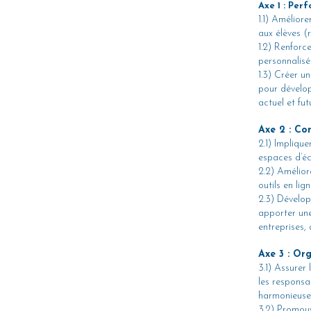
Axe 1 : Pe
1.1) Amélior
aux élèves (
1.2) Renforc
personnalis
1.3) Créer u
pour dévelop
actuel et fut
Axe 2 : Co
2.1) Implique
espaces d’éc
2.2) Amélior
outils en li
2.3) Dévelop
apporter une
entreprises, 
Axe 3 : Or
3.1) Assurer
les responsa
harmonieuse e
3.2) Promouv